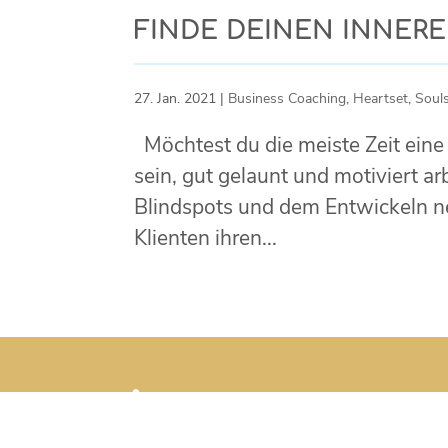
FINDE DEINEN INNERE
27. Jan. 2021
|
Business Coaching
,
Heartset
,
Soul
Möchtest du die meiste Zeit eine
sein, gut gelaunt und motiviert 
Blindspots und dem Entwickeln n
Klienten ihren...
Telefonnummer
+49 171 28 16 289
mail@claudiasigel.com